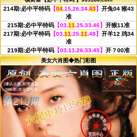
214期:必中平特码
【
04
.15.26.34.
43
】
开兔04 猴43
准
215期:必中平特码
【03.
11
.25.33.46】
开猴11准
217期:必中平特码
【03.
11
.25.
11
.48】
开羊12 鸡34
准
219期:必中平特码
【03.11.26.33.45】
开？00准
美女六肖图◆热门彩图