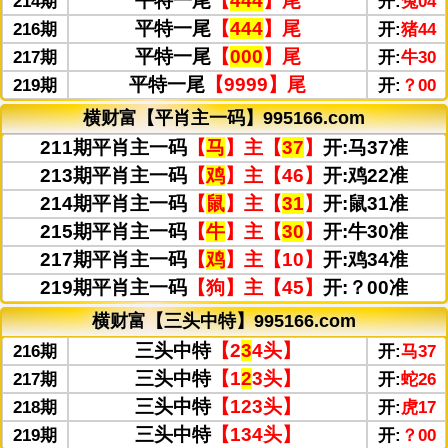
平特一尾
【
444
】尾
214期
开:
兔04
平特一尾
【
444
】尾
216期
开:
猪44
平特一尾
【
000
】尾
217期
开:
牛30
平特一尾
【9999】尾
219期
开:
？00
横财富【平肖主一码】995166.com
211期平肖主一码
【
马
】主【
37
】
开:马37准
213期平肖主一码
【
鸡
】主【46】
开:鸡22准
214期平肖主一码
【
鼠
】主【
31
】
开:鼠31准
215期平肖主一码
【
牛
】主【
30
】
开:牛30准
217期平肖主一码
【
鸡
】主【10】
开:鸡34准
219期平肖主一码
【狗】主【45】
开:？00准
横财富【三头中特】995166.com
三头中特
【2
3
4头】
216期
开:
马37
三头中特
【1
2
3头】
217期
开:
蛇26
三头中特
【123头】
218期
开:
虎17
三头中特
【134头】
219期
开:
？00