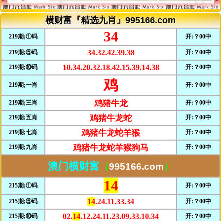
横财富『精选九肖』995166.com
34
219期;①码
开:？00中
34.32.42.39.38
219期;⑤码
开:？00中
10.34.20.32.18.42.15.39.14.38
219期;⑩码
开:？00中
鸡
219期;一肖
开:？00中
鸡猪牛龙
219期;三肖
开:？00中
鸡猪牛龙蛇
219期;五肖
开:？00中
鸡猪牛龙蛇羊猴
219期;七肖
开:？00中
鸡猪牛龙蛇羊猴狗马
219期;九肖
开:？00中
澳门
横财富
（
995166.com
）
14
215期;①码
开:？00中
14
.24.11.33.34
215期;⑤码
开:？00中
02.
14
.12.24.11.23.09.33.10.34
215期;⑩码
开:？00中