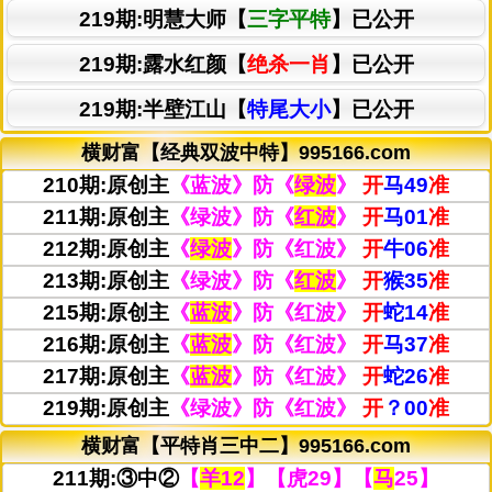
219期:明慧大师【
三字平特
】已公开
219期:露水红颜【
绝杀一肖
】已公开
219期:半壁江山【
特尾大小
】已公开
横财富【经典双波中特】995166.com
210期:原创主
《蓝波》防《
绿波
》
开
马49
准
211期:原创主
《绿波》防《
红波
》
开
马01
准
212期:原创主
《
绿波
》防《红波》
开
牛06
准
213期:原创主
《绿波》防《
红波
》
开
猴35
准
215期:原创主
《
蓝波
》防《红波》
开
蛇14
准
216期:原创主
《
蓝波
》防《红波》
开
马37
准
217期:原创主
《
蓝波
》防《红波》
开
蛇26
准
219期:原创主
《绿波》防《红波》
开
？00
准
横财富【平特肖三中二】995166.com
211期:③中②
【
羊12
】【虎29】【
马
25】