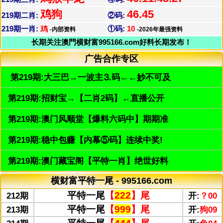
鸡狗
46.45
219期二肖:
②码:
219期一肖:
鸡
①码:
10
-内部资料
-2026年最强资料
长期关注澳門横财富995166.com好料长期发布！
广告合作专区
第219期:大三巴→一波主⒊码←←妙不可及
第219期:招财宝→【二肖2码】←直播公开
第219期:澳门风顺堂【爆料六码中】期期准
第219期:稳中包赚【内幕⑤码】连续中奖!
第219期:澳门藏宝阁【平特一肖】绝世好料
横财富平特一尾 - 995166.com
平特一尾
【
222
】尾
212期
开:
？00
平特一尾
【
999
】尾
213期
开:
狗09