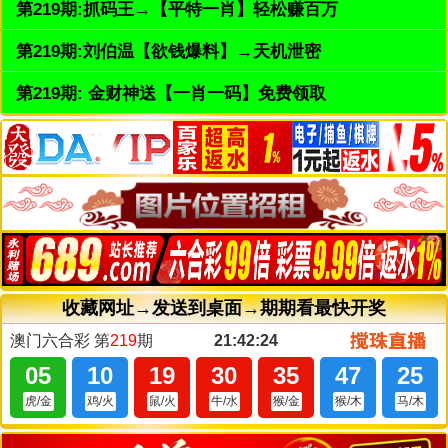
第219期:抓码王→【平特一肖】轻松赚百万
第219期:刘伯温【欲钱爆料】→天机泄密
第219期: 金财神送【一肖一码】免费领取
收藏网址→发送到桌面→期期看最快开奖