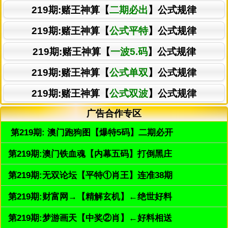
219期:赌王神算【
二期必出
】公式规律
219期:赌王神算【
公式平特
】公式规律
219期:赌王神算【
一波5.码
】公式规律
219期:赌王神算【
公式单双
】公式规律
219期:赌王神算【
公式双波
】公式规律
广告合作专区
第219期: 澳门跑狗图【爆特5码】二期必开
第219期:澳门铁血魂【内幕五码】打倒黑庄
第219期:无双论坛【平特①肖王】连准38期
第219期:财富网→【精解玄机】←绝世好料
第219期:梦游画天【中奖②肖】←好料相送