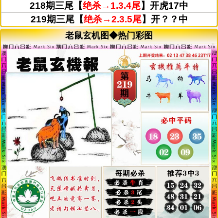
218期三尾【
绝杀→1.3.4尾
】开虎17中
219期三尾【
绝杀→2.3.5尾
】开？？中
老鼠玄机图◆热门彩图