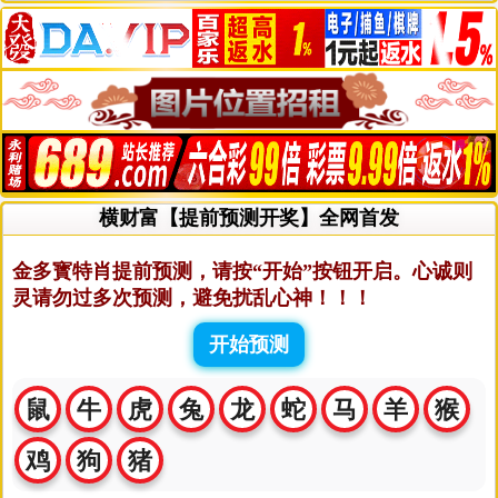
横财富【提前预测开奖】全网首发