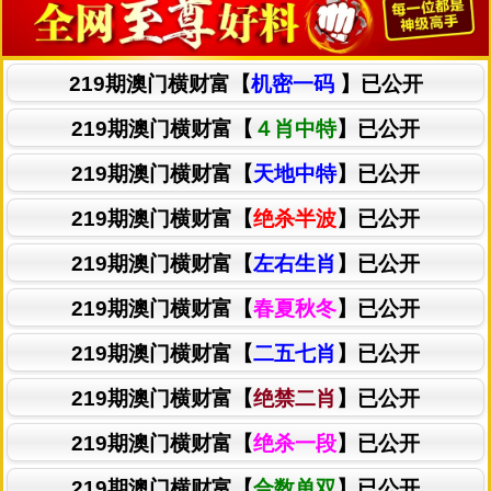
219期澳门横财富【
机密一码
】已公开
219期澳门横财富【
４肖中特
】已公开
219期澳门横财富【
天地中特
】已公开
219期澳门横财富【
绝杀半波
】已公开
219期澳门横财富【
左右生肖
】已公开
219期澳门横财富【
春夏秋冬
】已公开
219期澳门横财富【
二五七肖
】已公开
219期澳门横财富【
绝禁二肖
】已公开
219期澳门横财富【
绝杀一段
】已公开
219期澳门横财富【
合数单双
】已公开