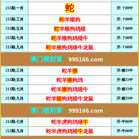
蛇
215期;一肖
开:？00中
蛇
羊猴狗
215期;三肖
开:？00中
蛇
羊猴狗鸡猪
215期;五肖
开:？00中
蛇
羊猴狗鸡猪牛
215期;七肖
开:？00中
蛇
羊猴狗鸡猪牛龙鼠
215期;九肖
开:？00中
澳门
横财富
（
995166.com
）
蛇羊
猴
213期;三肖
开:猴35中
蛇羊
猴
狗鸡
213期;五肖
开:猴35中
蛇羊
猴
狗鸡猪牛
213期;七肖
开:猴35中
蛇羊
猴
狗鸡猪牛龙鼠
213期;九肖
开:猴35中
澳门
横财富
（
995166.com
）
蛇羊虎狗鸡猪
牛
212期;七肖
开:牛06中
蛇羊虎狗鸡猪
牛
龙鼠
212期;九肖
开:牛06中